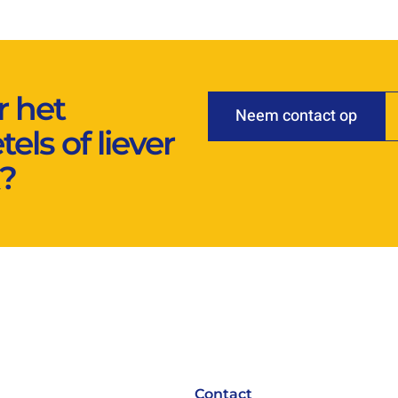
r het
Neem contact op
els of liever
?
Contact