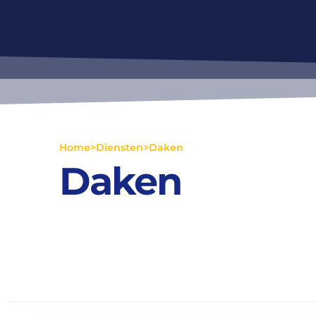
Home
>
Diensten
>
Daken
Daken