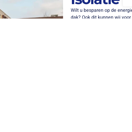
Wilt u besparen op de energi
dak? Ook dit kunnen wij voor
wooncomfort in de winter en
Heeft u een lekkage? Dit moe
neem contact met ons en wij 
Neem contact op