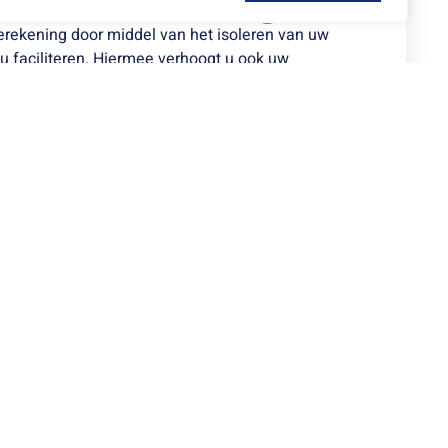
erekening door middel van het isoleren van uw
 u faciliteren. Hiermee verhoogt u ook uw
 zomer.
t uiteraard zo snel mogelijk verholpen worden,
zullen u zo spoedig mogelijk van dienst zijn.